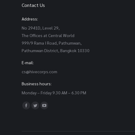
Contact Us
Address:
No 2941D, Level 29,
The Offices at Central World
999/9 Rama I Road, Pathumwan,
Pathumwan District, Bangkok 10330
E-mail:
cs@hivecorps.com
Business hours:
Monday – Friday 9.30 AM – 6.30 PM
Find us on:
Facebook
Twitter
YouTube
page
page
page
opens
opens
opens
in
in
in