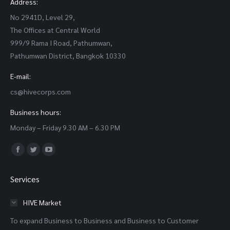
Address:
No 2941D, Level 29,
The Offices at Central World
999/9 Rama I Road, Pathumwan,
Pathumwan District, Bangkok 10330
E-mail:
cs@hivecorps.com
Business hours:
Monday – Friday 9.30 AM – 6.30 PM
Find us on:
Facebook
Twitter
YouTube
page
page
page
Services
opens
opens
opens
in
in
in
HIVE Market
new
new
new
To expand Business to Business and Business to Customer
window
window
window