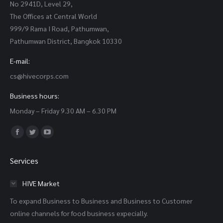
No 2941D, Level 29,
The Offices at Central World
999/9 Rama I Road, Pathumwan,
Pathumwan District, Bangkok 10330
E-mail:
cs@hivecorps.com
Business hours:
Monday – Friday 9.30 AM – 6.30 PM
Find us on:
Facebook
Twitter
YouTube
page
page
page
Services
opens
opens
opens
in
in
in
HIVE Market
new
new
new
To expand Business to Business and Business to Customer
window
window
window
online channels for food business expecially.