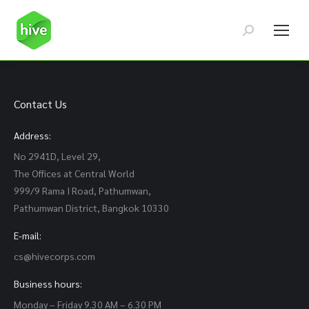
Search:
Contact Us
Address:
No 2941D, Level 29,
The Offices at Central World
999/9 Rama I Road, Pathumwan,
Pathumwan District, Bangkok 10330
E-mail:
cs@hivecorps.com
Business hours:
Monday – Friday 9.30 AM – 6.30 PM