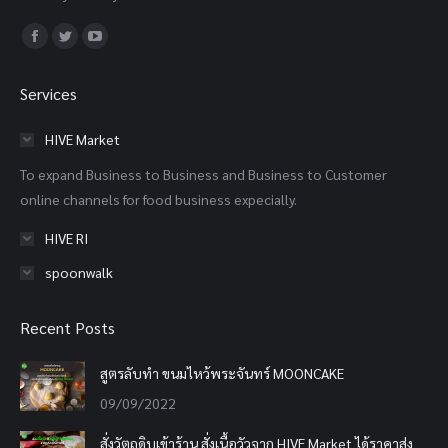
Find us on:
Facebook
Twitter
YouTube
page
page
page
Services
opens
opens
opens
in
in
in
HIVE Market
new
new
new
To expand Business to Business and Business to Customer
window
window
window
online channels for food business expecially.
HIVE RI
spoonwalk
Recent Posts
สูตรลับทำ ขนมไหว้พระจันทร์ MOONCAKE
09/09/2022
สั่งวัตถุดิบเข้าร้าน สั่งเนื้อวัวจาก HIVE Market ได้ราคาส่ง