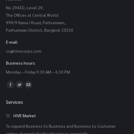
No 2941D, Level 29,
The Offices at Central World
999/9 Rama I Road, Pathumwan,
Pathumwan District, Bangkok 10330
E-mail:
cs@hivecorps.com
Business hours:
Monday – Friday 9.30 AM – 6.30 PM
Find us on:
Facebook
Twitter
YouTube
page
page
page
Services
opens
opens
opens
in
in
in
HIVE Market
new
new
new
To expand Business to Business and Business to Customer
window
window
window
online channels for food business expecially.