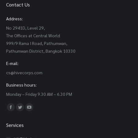
Contact Us
Address:
No 2941D, Level 29,
The Offices at Central World
999/9 Rama I Road, Pathumwan,
Pathumwan District, Bangkok 10330
E-mail:
cs@hivecorps.com
Business hours:
Monday – Friday 9.30 AM – 6.30 PM
Find us on:
Facebook
Twitter
YouTube
page
page
page
Services
opens
opens
opens
in
in
in