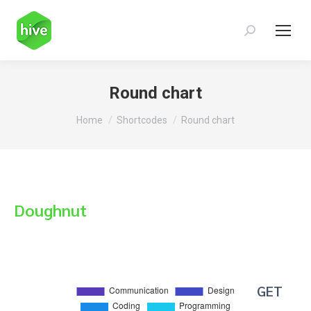
Search:
Round chart
You are here:
Home
Shortcodes
Round chart
Doughnut
GET