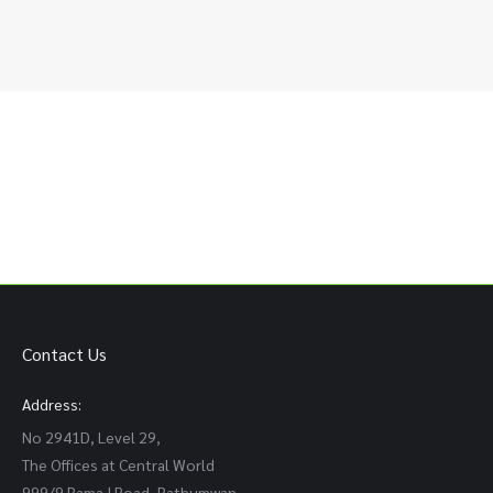
Contact Us
Address:
No 2941D, Level 29,
The Offices at Central World
999/9 Rama I Road, Pathumwan,