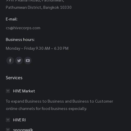
Pathumwan District, Bangkok 10330
E-mail:
cs@hivecorps.com
Business hours:
Monday – Friday 9.30 AM – 6.30 PM
Find us on:
Facebook
Twitter
YouTube
page
page
page
Services
opens
opens
opens
in
in
in
HIVE Market
new
new
new
To expand Business to Business and Business to Customer
window
window
window
online channels for food business expecially.
HIVE RI
spoonwalk