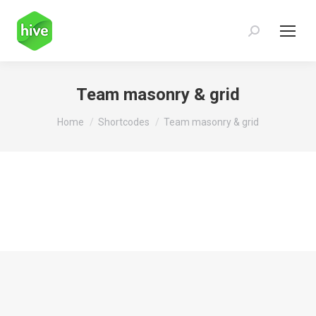
Search:
Team masonry & grid
You are here:
Home
Shortcodes
Team masonry & grid