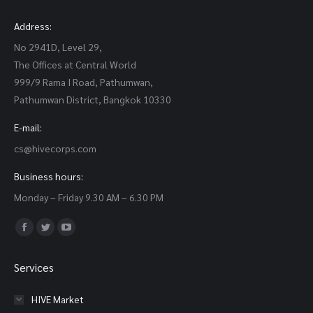
Address:
No 2941D, Level 29,
The Offices at Central World
999/9 Rama I Road, Pathumwan,
Pathumwan District, Bangkok 10330
E-mail:
cs@hivecorps.com
Business hours:
Monday – Friday 9.30 AM – 6.30 PM
Find us on:
Facebook
Twitter
YouTube
page
page
page
Services
opens
opens
opens
in
in
in
HIVE Market
new
new
new