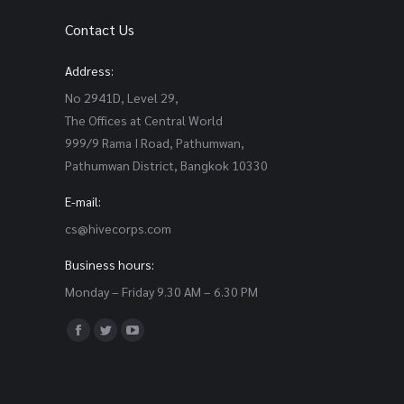
Contact Us
Address:
No 2941D, Level 29,
The Offices at Central World
999/9 Rama I Road, Pathumwan,
Pathumwan District, Bangkok 10330
E-mail:
cs@hivecorps.com
Business hours:
Monday – Friday 9.30 AM – 6.30 PM
Find us on:
Facebook
Twitter
YouTube
page
page
page
opens
opens
opens