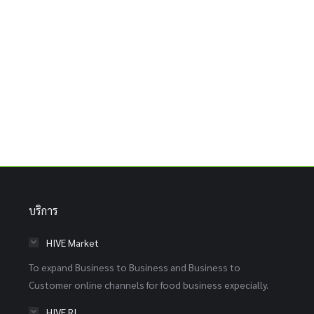
บริการ
HIVE Market
To expand Business to Business and Business to
Customer online channels for food business expecially.
HIVE RI