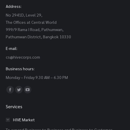
Address:
No 2941D, Level 29,
The Offices at Central World
999/9 Rama I Road, Pathumwan,
Pathumwan District, Bangkok 10330
E-mail:
cs@hivecorps.com
Business hours:
Monday – Friday 9.30 AM – 6.30 PM
Find us on:
Facebook
Twitter
YouTube
page
page
page
Services
opens
opens
opens
in
in
in
HIVE Market
new
new
new
To expand Business to Business and Business to Customer