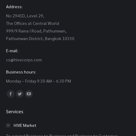
Address:
No 2941D, Level 29,
The Offices at Central World
999/9 Rama I Road, Pathumwan,
Pathumwan District, Bangkok 10330
E-mail:
cs@hivecorps.com
Business hours:
Monday – Friday 9.30 AM – 6.30 PM
Find us on:
Facebook
Twitter
YouTube
page
page
page
Services
opens
opens
opens
in
in
in
HIVE Market
new
new
new
To expand Business to Business and Business to Customer