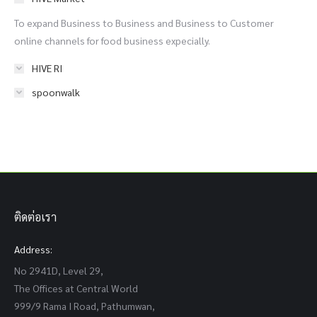
To expand Business to Business and Business to Customer
online channels for food business expecially.
HIVE RI
spoonwalk
ติดต่อเรา
Address:
No 2941D, Level 29,
The Offices at Central World
999/9 Rama I Road, Pathumwan,