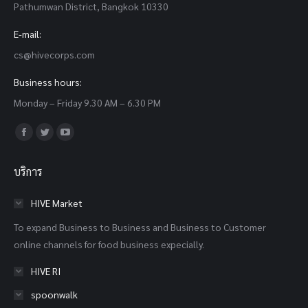
Pathumwan District, Bangkok 10330
E-mail:
cs@hivecorps.com
Business hours:
Monday – Friday 9.30 AM – 6.30 PM
Find us on:
Facebook
Twitter
YouTube
page
page
page
บริการ
opens
opens
opens
in
in
in
HIVE Market
new
new
new
To expand Business to Business and Business to Customer
window
window
window
online channels for food business expecially.
HIVE RI
spoonwalk