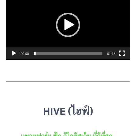
เล่น
ไฟล์
วิดีโอ
00:00
01:18
HIVE (ไฮฟ์)
แพลตฟอร์ม ฟู้ด อีโคซิสเต็ม ที่ดีที่สุด