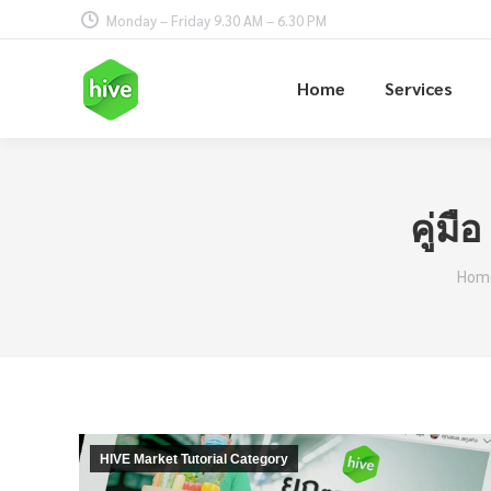
Monday – Friday 9.30 AM – 6.30 PM
Home
Services
คู่ม
You 
Hom
HIVE Market Tutorial Category