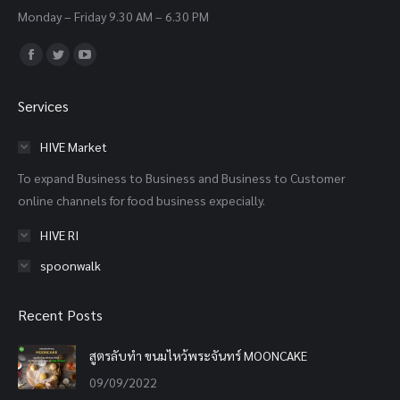
Monday – Friday 9.30 AM – 6.30 PM
Find us on:
Facebook
Twitter
YouTube
page
page
page
Services
opens
opens
opens
in
in
in
HIVE Market
new
new
new
To expand Business to Business and Business to Customer
window
window
window
online channels for food business expecially.
HIVE RI
spoonwalk
Recent Posts
สูตรลับทำ ขนมไหว้พระจันทร์ MOONCAKE
09/09/2022