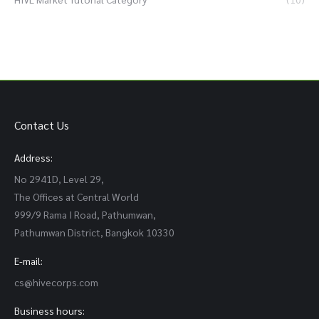
Contact Us
Address:
No 2941D, Level 29,
The Offices at Central World
999/9 Rama I Road, Pathumwan,
Pathumwan District, Bangkok 10330
E-mail:
cs@hivecorps.com
Business hours: