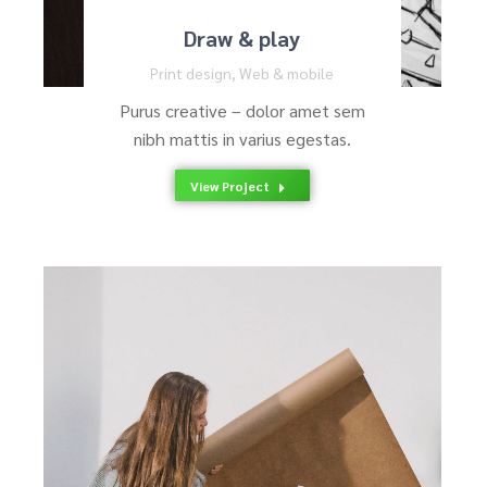
Draw & play
Print design
,
Web & mobile
Purus creative – dolor amet sem
nibh mattis in varius egestas.
View Project