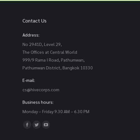
Contact Us
Address:
No 2941D, Level 29,
The Offices at Central World
999/9 Rama I Road, Pathumwan,
Pathumwan District, Bangkok 10330
E-mail:
cs@hivecorps.com
Business hours:
Monday – Friday 9.30 AM – 6.30 PM
Find us on:
Facebook
Twitter
YouTube
page
page
page