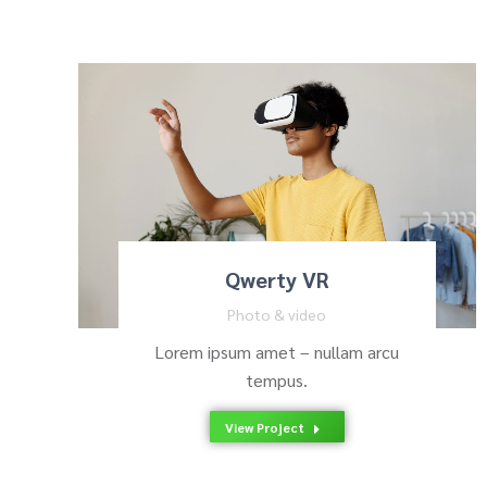
Qwerty VR
Photo & video
Lorem ipsum amet – nullam arcu
tempus.
View Project