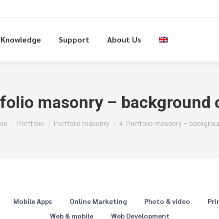
Knowledge
Support
About Us
tfolio masonry – background 
 are here:
me
Portfolio
Portfolio masonry
4. Portfolio masonry – backgro
Mobile Apps
Online Marketing
Photo & video
Pri
Web & mobile
Web Development