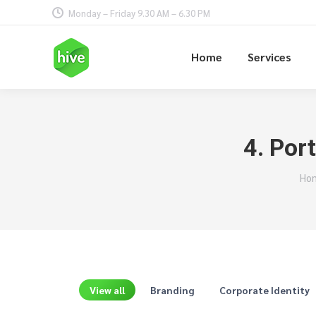
Monday – Friday 9.30 AM – 6.30 PM
Home
Services
4. Por
You
Ho
View all
Branding
Corporate Identity