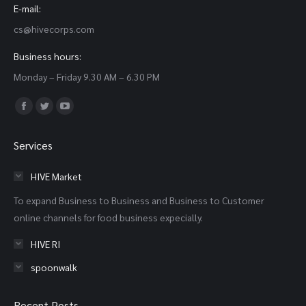
E-mail:
cs@hivecorps.com
Business hours:
Monday – Friday 9.30 AM – 6.30 PM
Find us on:
Facebook
Twitter
YouTube
page
page
page
Services
opens
opens
opens
in
in
in
HIVE Market
new
new
new
To expand Business to Business and Business to Customer
window
window
window
online channels for food business expecially.
HIVE RI
spoonwalk
Recent Posts