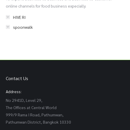
online channels for food business expecially.
HIVE RI
spoonwalk
Contact Us
Address:
No 2941D, Level 29,
The Offices at Central World
999/9 Rama I Road, Pathumwan,
Pathumwan District, Bangkok 10330