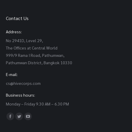
Contact Us
Address:
No 2941D, Level 29,
The Offices at Central World
999/9 Rama I Road, Pathumwan,
Pathumwan District, Bangkok 10330
E-mail:
cs@hivecorps.com
Business hours:
Monday – Friday 9.30 AM – 6.30 PM
Find us on:
Facebook
Twitter
YouTube
page
page
page