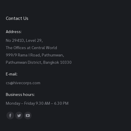
Contact Us
Address:
No 2941D, Level 29,
The Offices at Central World
999/9 Rama I Road, Pathumwan,
Pathumwan District, Bangkok 10330
E-mail:
cs@hivecorps.com
Business hours:
Monday – Friday 9.30 AM – 6.30 PM
Find us on:
Facebook
Twitter
YouTube
page
page
page