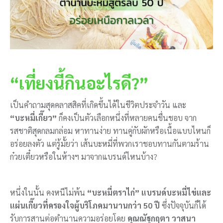
“เที่ยงนี้กินอะไรดี?”
เป็นคำถามสุดคลาสสิคที่เกิดขึ้นได้ในชีวิตประจำวัน และ
“บะหมี่เกี๊ยว”
ก็คงเป็นตัวเลือกหนึ่งที่หลายคนชื่นชอบ จาก
รสชาติสุดกลมกล่อม หาทานง่าย ทานคู่กับผักหรือเนื้อแบบไหนก็
อร่อยลงตัว แต่รู้มั้ยว่า เส้นบะหมี่ที่พวกเราชอบทานกันตามร้าน
ก๋วยเตี๋ยวหรือในห้างฯ มาจากแบรนด์ไหนบ้าง?
หนึ่งในนั้น คงหนีไม่พ้น
“บะหมี่ตราไก่”
แบรนด์บะหมี่ไข่และ
แผ่นเกี๊ยวที่ครองใจผู้บริโภคมานานกว่า 50 ปี
ซึ่งปัจจุบันก็ได้
รับการสานต่อตำนานความอร่อยโดย
คุณณัฐกฤตา วาสนา