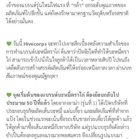
เจ้าของแบรนด์รุ่นใหม่ไฟแรง ที่ “กล้า” ยกระดับคุณภาพของ
ผลิตภัณฑ์ไปอีกขั้น แต่ยังคงรักษามาตรฐานวัตถุดิบหรือรสชาติ
ได้อย่างมั่นคง
วันนี้
Hivecorps
จะพาไปเจาะลึกเบื้องหลังความสำเร็จของ
การทำแบรนด์บะหมี่ตราไก่ ค้นหาว่าปัจจัยใดที่ทำให้บะหมี่ตรา
ไก่ สามารถเข้าไปนั่งในใจลูกค้าได้เป็นเวลาหลายสิบปี ไปจนถึง
เคล็ดลับการสร้างสรรค์ผลิตภัณฑ์ให้อร่อยเหนือกาลเวลา ผ่านบท
สัมภาษณ์ของคุณณัฐกฤตา
จุดเริ่มต้นของแบรนด์บะหมี่ตราไก่ ต้องย้อนกลับไป
ประมาณ 50 ปีที่แล้ว
โดยอากงอาม่า (รุ่นที่ 1) ได้เปิดบริษัทที่
ประกอบธุรกิจผลิตเส้นบะหมี่ แผ่นเกี๊ยว และผลิตภัณฑ์ที่ทำจาก
แป้ง โดยในช่วงแรกจะเน้นซื้อรถเข็นขายก๋วยเตี๋ยวให้ลูกค้า แล้ว
ให้ลูกค้ามาซื้อเส้นบะหมี่กับทางบริษัท แต่รูปแบบธุรกิจดังกล่าว
จำเป็นต้องลงทุนลงแรงมากพอสมควร จึงเปลี่ยนรูปแบบมา