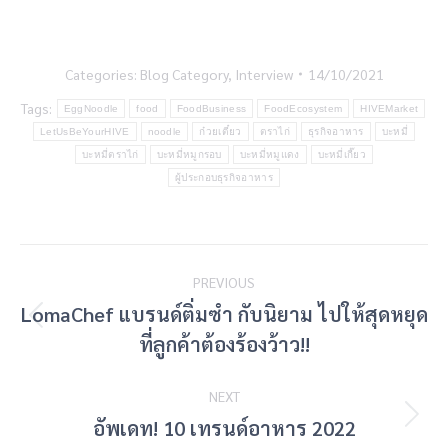
Categories:
Blog Category
,
Interview
14/10/2021
Tags:
EggNoodle
food
FoodBusiness
FoodEcosystem
HIVEMarket
LetUsBeYourHIVE
noodle
ก๋วยเตี๋ยว
ตราไก่
ธุรกิจอาหาร
บะหมี่
บะหมี่ตราไก่
บะหมี่หมูกรอบ
บะหมี่หมูแดง
บะหมี่เกี๊ยว
ผู้ประกอบธุรกิจอาหาร
Post
PREVIOUS
navigation
LomaChef แบรนด์ติ่มซำ กับนิยาม ไปให้สุดหยุด
Previous
ที่ลูกค้าต้องร้องว้าว!!
post:
NEXT
Next
อัพเดท! 10 เทรนด์อาหาร 2022