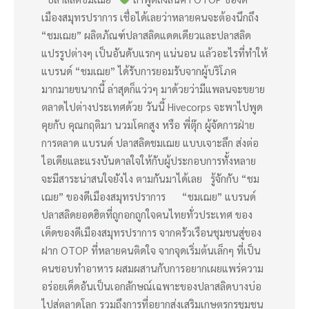
เมืองสมุทรปราการ เชื่อได้เลยว่าหลายคนจะต้องนึกถึง
“ชมเฌย” ผลิตภัณฑ์ปลาสลิดแดดเดียวและปลาสลิด
แปรรูปต่างๆ เป็นอันดับแรกๆ แน่นอน แล้วอะไรที่ทำให้
แบรนด์ “ชมเฌย” ได้รับการยอมรับจากผู้บริโภค
มากมายขนากนี้ ล่าสุดก็แว่วๆ มาด้วยว่ามีแพลนจะขยาย
ตลาดไปต่างประเทศด้วย วันนี้ Hivecorps จะพาไปพูด
คุยกับ คุณกฤติมา นวมโคกสูง หรือ พี่ตุ๊ก ผู้จัดการฝ่าย
การตลาด แบรนด์ ปลาสลิดชมเฌย แบบเจาะลึก ส่งต่อ
ไอเดียและแรงบันดาลใจให้กับผู้ประกอบการทั้งหลาย
จะมีสาระน่าสนใจยังไง ตามกันมาได้เลย รู้จักกับ “ชม
เฌย” ของดีเมืองสมุทรปราการ “ชมเฌย” แบรนด์
ปลาสลิดยอดฮิตที่ถูกอกถูกใจคนไทยทั่วประเทศ ของ
เด็ดของดีเมืองสมุทรปราการ จากครัวเรือนชุมชนสู่ของ
ฝาก OTOP ที่หลายคนติดใจ จากจุดเริ่มต้นเล็กๆ ที่เป็น
คนชอบทำอาหาร ผสมผสานกับการอยากเผยแพร่ความ
อร่อยเด็ดอันเป็นเอกลักษณ์เฉพาะของปลาสลิดบางบ่อ
ไปสู่ตลาดโลก รวมถึงการที่อยากส่งเสริมเกษตรกรชุมชน