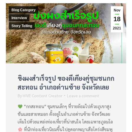
Blog Category
Nov
18
Interview
Story Telling
2021
ขิงผงสำเร็จรูป ของดีเคียงคู่ชุมชนกก
สะทอน อำเภอด่านซ้าย จังหวัดเลย
By
HIVE Content Creator
Leave a comment
“กกสะทอน” ชุมชนเล็กๆ ที่รายล้อมไปด้วยภูเขาสูง
ชันและสายหมอก ตั้งอยู่ในอำเภอด่านซ้าย จังหวัดเลย
เต็มไปด้วยแหล่งท่องเที่ยวที่น่าสนใจ โดยเฉพาะภูลมโล
ที่นักท่องเที่ยวนิยมขึ้นไปดูดอกพญาเสือโคร่งสีชมพู