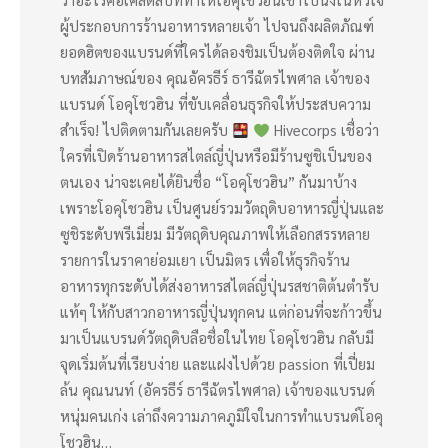
ผู้ประกอบการร้านอาหารหลายเจ้า ไปจนถึงผลิตภัณฑ์
ยอดฮิตของแบรนด์ที่ใครได้ลองชิมเป็นต้องติดใจ ผ่าน
บทสัมภาษณ์ของ คุณอัครธีร์ ธารีฉัตรไพศาล เจ้าของ
แบรนด์ โอคุโชวฮิน ที่ขับเคลื่อนธุรกิจให้ประสบความ
สำเร็จ! ไปติดตามกันเลยครับ
Hivecorps เชื่อว่า
ใครที่เปิดร้านอาหารสไตล์ญี่ปุ่นหรือมีร้านซูชิเป็นของ
ตนเอง น่าจะเคยได้ยินชื่อ “โอคุโชวฮิน” กันมาบ้าง
เพราะโอคุโชวฮิน เป็นศูนย์รวมวัตถุดิบอาหารญี่ปุ่นและ
ซูชิระดับพรีเมี่ยม มีวัตถุดิบคุณภาพให้เลือกสรรหลาย
รายการในราคาย่อมเยา เป็นมิตร เพื่อให้ธุรกิจร้าน
อาหารทุกระดับได้ส่งอาหารสไตล์ญี่ปุ่นรสชาติต้นตำรับ
แท้ๆ ให้กับสาวกอาหารญี่ปุ่นทุกคน แต่ก่อนที่จะก้าวขึ้น
มาเป็นแบรนด์วัตถุดิบลือชื่อในไทย โอคุโชวฮิน กลับมี
จุดเริ่มต้นที่เรียบง่าย และแฝงไปด้วย passion ที่เปี่ยม
ล้น คุณนนท์ (อัครธีร์ ธารีฉัตรไพศาล) เจ้าของแบรนด์
หนุ่มคนเก่ง เล่าถึงความภาคภูมิใจในการทำแบรนด์โอคุ
โชวฮิน…