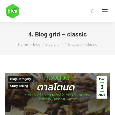
Search:
4. Blog grid – classic
You are here:
Home
Blog
Blog grid
4. Blog grid – classic
Blog Category
Dec
3
Story Telling
2021