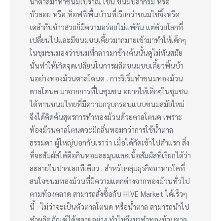
นำตาลมาทำขนมโบราณ เช่น ขนมปลากริม หรือ
บัวลอย หรือ ท็อฟฟี่พื้นบ้านที่เรียกว่าขนมไข่จิ้งหรีด
เคล้ากับข้าวสวยก็มีความอร่อยไม่แพ้กัน แต่ด้วยโลกที่
เปลี่ยนไปและมีขนมขบเคี้ยวมากมายเข้ามาทำให้เด็กๆ
ในชุมชนมองว่าขนมที่กล่าวมาข้างต้นนั้นดูไม่ทันสมัย
นั่นทำให้เกิดจุดเปลี่ยนในการผลิตขนมขบเคี้ยวพิ้นบ้า
นอย่างทองม้วนตาลโตนด . การริเริ่มทำขนมทองม้วน
ตาลโตนด มาจากการที่ในชุมชน อยากให้เด็กๆในชุมชน
ได้ทานขนมไทยที่มีความกรุบกรอบแบบขนมสมัยใหม่
จึงได้คิดค้นสูตรการทำทองม้วนด้วยตาลโตนด เพราะ
ท้องม้วนตาลโตนดจะมีกลิ่นหอมกว่าการใช้น้ำตาล
ธรรมดา ผู้ใหญ่บอกกับเราว่า เมื่อได้กัดเข้าไปคำแรก สิ่ง
ที่จะสัมผัสได้คือกินหอมละมุนและเนื้อสัมผัสที่เรียกได้ว่า
ละลายในปากเลยทีเดียว . สำหรับกลุ่มธุรกิจอาหารใดที่
สนใจขนมทองม้วนที่มีความแตกต่างจากทองม้วนทั่วไป
ตามท้องตลาด สามารถสั่งซื้อกับ HIVE Market ได้เร็วๆ
นี้ ไม่ว่าจะเป็นตัวตาลโตนด หรือน้ำตาล สามารถนำไป
ทำผลิตภัณฑ์ได้หลายอย่าง ทำไมถึงมาทำทองม้วนตาล