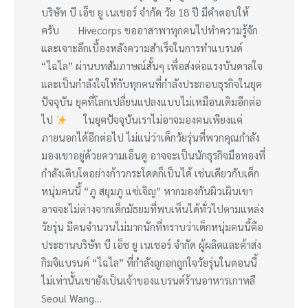
บริษัท บี เอ็ช ยู เนเชอร์ จำกัด วัย 18 ปี มีคำตอบให้
ครับ Hivecorps ขออาสาพาทุกคนไปทำความรู้จัก
และเจาะลึกเบื้องหลังความสำเร็จในการทำแบรนด์
“ไฉไล” ผ่านบทสัมภาษณ์สั้นๆ เพื่อส่งต่อแรงบันดาลใจ
และเป็นกำลังใจให้กับทุกคนที่กำลังประกอบธุรกิจในยุค
ปัจจุบัน ยุคที่โลกเปลี่ยนแปลงแบบไม่เหมือนเดิมอีกต่อ
ไป
ในยุคปัจจุบันเราไม่อาจมองคนเพียงแค่
ภายนอกได้อีกต่อไป ไม่แน่ว่าเด็กวัยรุ่นที่พวกคุณกำลัง
มองเขาอยู่ด้วยความเอ็นดู อาจจะเป็นนักธุรกิจมือทองที่
กำลังเติบโตอย่างก้าวกระโดดก็เป็นได้ เช่นเดียวกับเด็ก
หนุ่มคนนี้ “ภู สยุมภู แซ่เจิญ” หากมองกันผิวเผินเขา
อาจจะไม่ต่างจากเด็กมัธยมที่พบเห็นได้ทั่วไปตามแหล่ง
วัยรุ่น มีคนจำนวนไม่มากนักที่ทราบว่าเด็กหนุ่มคนนี้คือ
ประธานบริษัท บี เอ็ช ยู เนเชอร์ จำกัด ผู้ผลิตและค้าส่ง
กิมจิแบรนด์ “ไฉไล” ที่กำลังถูกอกถูกใจวัยรุ่นในตอนนี้
ไม่เท่านั้นเขายังเป็นเจ้าของแบรนด์ร้านอาหารเกาหลี
Seoul Wang…