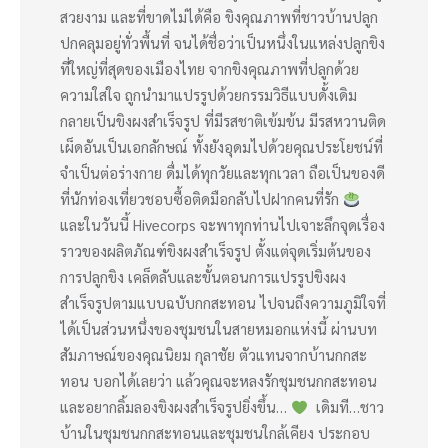
สวยงาม และที่ขาดไม่ได้คือ ขิงคุณภาพที่ชาวบ้านปลูก
ปกคลุมอยู่ทั่วพื้นที่ จนได้ชื่อว่าเป็นหนึ่งในแหล่งปลูกขิง
ที่ใหญ่ที่สุดของเมืองไทย จากขิงคุณภาพที่ปลูกด้วย
ความใส่ใจ ถูกนำมาแปรรูปด้วยกรรมวิธีแบบดั้งเดิม
กลายเป็นขิงผงสำเร็จรูป ที่มีรสชาติเข้มข้น มีรสหวานติด
เผ็ดอันเป็นเอกลักษณ์ ทั้งยังอุดมไปด้วยคุณประโยชน์ที่
จำเป็นต่อร่างกาย ดื่มได้ทุกวัยและทุกเวลา ถือเป็นของดี
ที่นักท่องเที่ยวชอบซื้อติดมือกลับไปฝากคนที่รัก
และในวันนี้ Hivecorps จะพาทุกท่านไปเจาะลึกจุดเรื่อง
ราวของผลิตภัณฑ์ขิงผงสำเร็จรูป ตั้งแต่จุดเริ่มต้นของ
การปลูกขิง เคล็ดลับและขั้นตอนการแปรรูปขิงผง
สำเร็จรูปตามแบบฉบับกกสะทอน ไปจนถึงความภูมิใจที่
ได้เป็นส่วนหนึ่งของชุมชนในสายหมอกแห่งนี้ ผ่านบท
สัมภาษณ์ของคุณนิยม กุลาชัย ตัวแทนจากบ้านกกสะ
ทอน บอกได้เลยว่า แล้วคุณจะหลงรักชุมชนกกสะทอน
และอยากลิ้มลองขิงผงสำเร็จรูปยิ่งขึ้น…
เดิมที…ชาว
บ้านในชุมชนกกสะทอนและชุมชนใกล้เคียง ประกอบ