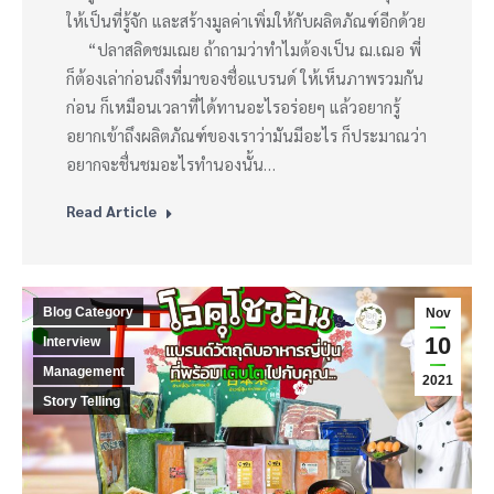
ให้เป็นที่รู้จัก และสร้างมูลค่าเพิ่มให้กับผลิตภัณฑ์อีกด้วย
“ปลาสลิดชมเฌย ถ้าถามว่าทำไมต้องเป็น ฌ.เฌอ พี่
ก็ต้องเล่าก่อนถึงที่มาของชื่อแบรนด์ ให้เห็นภาพรวมกัน
ก่อน ก็เหมือนเวลาที่ได้ทานอะไรอร่อยๆ แล้วอยากรู้
อยากเข้าถึงผลิตภัณฑ์ของเราว่ามันมีอะไร ก็ประมาณว่า
อยากจะชื่นชมอะไรทำนองนั้น…
Read Article
Blog Category
Nov
10
Interview
Management
2021
Story Telling