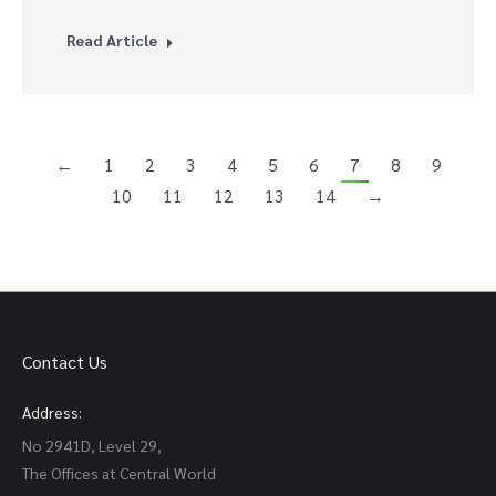
Read Article
←
1
2
3
4
5
6
7
8
9
10
11
12
13
14
→
Contact Us
Address:
No 2941D, Level 29,
The Offices at Central World