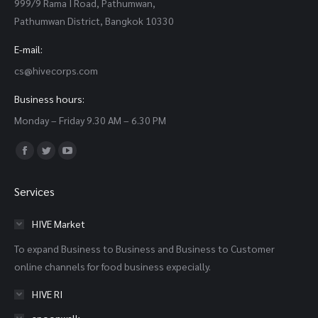
999/9 Rama I Road, Pathumwan,
Pathumwan District, Bangkok 10330
E-mail:
cs@hivecorps.com
Business hours:
Monday – Friday 9.30 AM – 6.30 PM
Find us on:
Facebook
Twitter
YouTube
page
page
page
Services
opens
opens
opens
in
in
in
HIVE Market
new
new
new
To expand Business to Business and Business to Customer
window
window
window
online channels for food business expecially.
HIVE RI