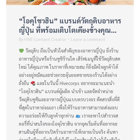
“โอคุโชวฮิน” แบรนด์วัตถุดิบอาหาร
ญี่ปุ่น ที่พร้อมเติบโตเคียงข้างคุณ…
By
HIVE Content Creator
Leave a comment
วัตถุดิบ ถือเป็นหัวใจสำคัญของอาหารญี่ปุ่น ยิ่งร้าน
อาหารญี่ปุ่นหรือร้านซูชิร้านใด เสิร์ฟเมนูที่ใช้วัตถุดิบสด
ใหม่ ได้คุณภาพ ในราคาที่เหมาะสม ก็ยิ่งมัดใจลูกค้าได้
อย่างอยู่หมัดและช่วยกระตุ้นยอดขายของร้านได้อย่าง
ยั่งยืน
และในวันนี้ Hivecorps อยากจะมาแนะนำ
“โอคุโชวฮิน” แบรนด์ผู้ผลิต นำเข้า และจัดจำหน่าย
วัตถุดิบซูชิและอาหารญี่ปุ่นแบบครบวงจร คัดสรรสิ่งที่ดี
ที่สุดในราคาย่อมเยา เพื่อให้ร้านอาหารสามารถส่งมอบ
ความอร่อยให้กับลูกค้าทุกท่าน
เราจะพาไปสำรวจส
ตอรี่ที่น่าสนใจของโอคุโชวฮิน จากจุดเริ่มต้นที่อยากจะ
สานฝันผู้ที่อยากเปิดร้านอาหารให้กลายเป็นจริง ค้นหา
ว่าอะไรคือเคล็ดลับที่ทำให้โอคุโชวฮินเข้าไปนั่งในหัวใจ