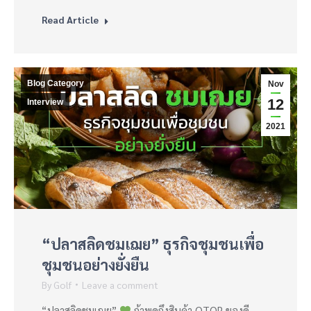
Read Article
Blog Category
Nov
12
Interview
2021
“ปลาสลิดชมเฌย” ธุรกิจชุมชนเพื่อ
ชุมชนอย่างยั่งยืน
By
Golf
Leave a comment
“ปลาสลิดชมเฌย”
ถ้าพูดถึงสินค้า OTOP ของดี