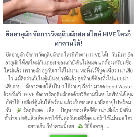
ยืดอายุผัก จัดการวัตถุดิบผักสด สไตล์ HIVE ใครก็
ทำตามได้!
ยืดอายุผัก จัดการวัตถุดิบผักสด ใครก็ทำตาม HIVE ได้! วันนี้มา ยืด
อายุผัก ให้สดใหม่กันเถอะ! ของเก่ายังกินไม่หมด แต่ต้องเตรียมซื้อ
ใหม่แล้ว เพราะผัก อยู่กับเราได้ไม่นาน พอทิ้งไว้ก็บูด เหี่ยว เน่าเสีย
ไว แม้คิดว่าเก็บในตู้เย็นอย่างดีแล้ว สุดท้ายก็ต้องทิ้งไปแบบน่า
เสียดาย จัดการขยะให้เป็น 0 ได้ง่ายๆ ถือว่า มาลด Food Waste
ด้วยกันกับ HIVE จัดการวัตถุดิบผักสดด้วยวิธีตามนี้เลย ไฮฟ์ทำได้ คุณ
ก็ทำได้! เคลียร์ตู้เย็นให้พร้อม แล้วเก็บของสด มายืดอายุไปพร้อม
กัน!
วัตถุดิบสด : เห็ด ปัญหาของเห็ดก็คือ เน่าเสียไว มีกลิ่น
ช้ำง่าย ปกติแล้วเห็ด ควรใช้วันต่อวันจะดีที่สุด แต่ถ้าใช้ไม่หมด ใคร
อยากเก็บ ก็ทำตามนี้เลย
วิธียืดอายุ :…