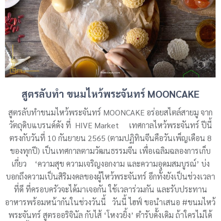
สูตรลับทำ ขนมไหว้พระจันทร์ MOONCAKE
สูตรลับทำขนมไหว้พระจันทร์ MOONCAKE อร่อยสไตล์สายมู จาก
วัตถุดิบแบรนด์ดัง ที่ HIVE Market เทศกาลไหว้พระจันทร์ ปีนี้
ตรงกับวันที่ 10 กันยายน 2565 (ตามปฏิทินจีนคือวันเพ็ญเดือน 8
ของทุกปี) เป็นเทศกาลตามวัฒนธรรมจีน เพื่อเฉลิมฉลองการเก็บ
เกี่ยว ‘ความสุข ความเจริญงอกงาม และความอุดมสมบูรณ์’ บ่ง
บอกถึงความเป็นสิริมงคลของผู้ไหว้พระจันทร์ อีกทั้งยังเป็นช่วงเวลา
ที่ดี ที่ครอบครัวจะได้มาเจอกัน ใช้เวลาร่วมกัน และรับประทาน
อาหารพร้อมหน้ากันในช่วงวันนี้ วันนี้ ไฮฟ์ ขอนำเสนอ #ขนมไหว้
พระจันทร์ สูตรออริจินัล กับไส้ ‘โหงวยิ้ง’ ตำรับดั้งเดิม ถ้าใครไม่ได้