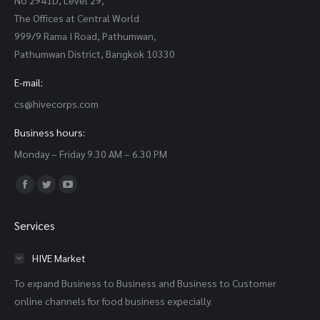
No 2941D, Level 29,
The Offices at Central World
999/9 Rama I Road, Pathumwan,
Pathumwan District, Bangkok 10330
E-mail:
cs@hivecorps.com
Business hours:
Monday – Friday 9.30 AM – 6.30 PM
Find us on:
Facebook
Twitter
YouTube
page
page
page
Services
opens
opens
opens
in
in
in
HIVE Market
new
new
new
To expand Business to Business and Business to Customer
window
window
window
online channels for food business expecially.