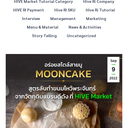
HIVE Market Tutorial Category
Hive Ri Company
HIVE RI Payment
Hive RI SKU
Hive Ri Tutorial
Interview
Management
Marketing
Menu & Material
News & Activities
Story Telling
Uncategorized
Sep
9
2022