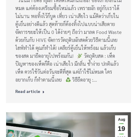
วันนี้มา ยืดอายุผัก ให้สดใหม่กันเถอะ! ของเก่ายังกินไม่
หมด แต่ต้องเตรียมซื้อใหม่แล้ว เพราะผัก อยู่กับเราได้
ไม่นาน พอทิ้งไว้ก็บูด เหี่ยว เน่าเสียไว แม้คิดว่าเก็บใน
ตู้เย็นอย่างดีแล้ว สุดท้ายก็ต้องทิ้งไปแบบน่าเสียดาย
จัดการขยะให้เป็น 0 ได้ง่ายๆ ถือว่า มาลด Food Waste
ด้วยกันกับ HIVE จัดการวัตถุดิบผักสดด้วยวิธีตามนี้เลย
ไฮฟ์ทำได้ คุณก็ทำได้! เคลียร์ตู้เย็นให้พร้อม แล้วเก็บ
ของสด มายืดอายุไปพร้อมกัน!
วัตถุดิบสด : เห็ด
ปัญหาของเห็ดก็คือ เน่าเสียไว มีกลิ่น ช้ำง่าย ปกติแล้ว
เห็ด ควรใช้วันต่อวันจะดีที่สุด แต่ถ้าใช้ไม่หมด ใคร
อยากเก็บ ก็ทำตามนี้เลย
วิธียืดอายุ :…
Read article
Aug
19